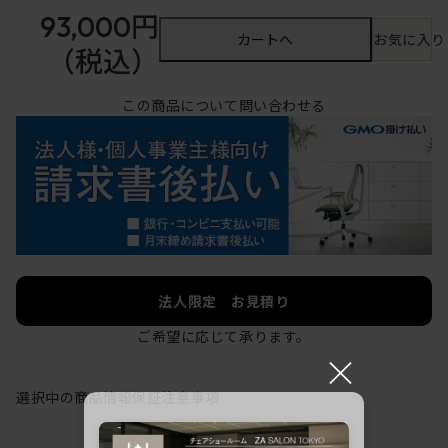
93,000円
カートへ
お気に入り
（税込）
この商品について問い合わせる
法人限定 お見積り
ご希望に応じて承ります。
×
選択中の商品情報
保証
注意事項