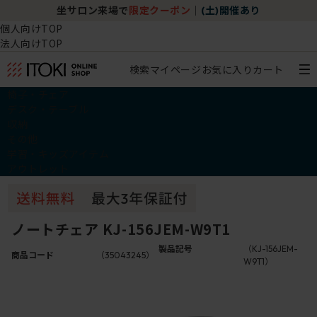
坐サロン来場で
限定クーポン
｜
(土)開催あり
個人向けTOP
法人向けTOP
検索
マイページ
お気に入り
カート
椅子・チェア
デスク・テーブル
収納
その他
学習・キッズアイテム
アウトレット
ノートチェア KJ-156JEM-W9T1
製品記号
（KJ-156JEM-
商品コード
（35043245）
W9T1）