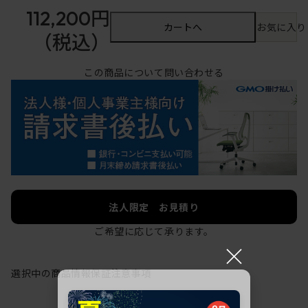
112,200円
カートへ
お気に入り
（税込）
この商品について問い合わせる
法人限定 お見積り
ご希望に応じて承ります。
×
選択中の商品情報
保証
注意事項