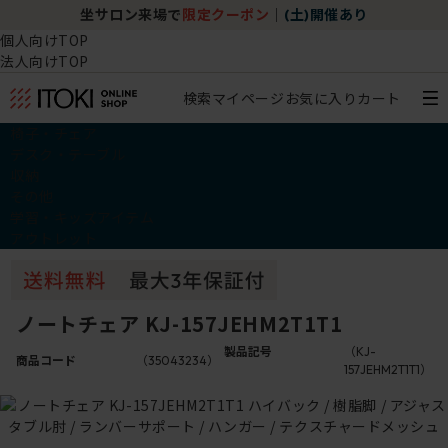
坐サロン来場で
限定クーポン
｜
(土)開催あり
個人向けTOP
法人向けTOP
検索
マイページ
お気に入り
カート
椅子・チェア
デスク・テーブル
収納
その他
学習・キッズアイテム
アウトレット
ノートチェア KJ-157JEHM2T1T1
製品記号
（KJ-
商品コード
（35043234）
157JEHM2T1T1）