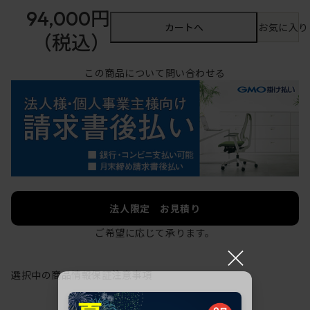
94,000円
カートへ
お気に入り
（税込）
この商品について問い合わせる
法人限定 お見積り
ご希望に応じて承ります。
×
選択中の商品情報
保証
注意事項