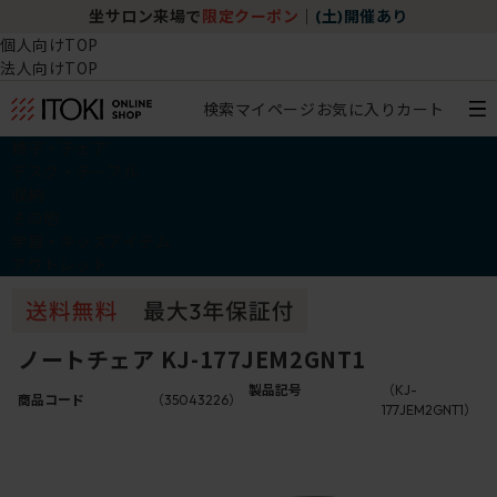
坐サロン来場で
限定クーポン
｜
(土)開催あり
個人向けTOP
法人向けTOP
検索
マイページ
お気に入り
カート
椅子・チェア
デスク・テーブル
収納
その他
学習・キッズアイテム
アウトレット
ノートチェア KJ-177JEM2GNT1
製品記号
（KJ-
商品コード
（35043226）
177JEM2GNT1）