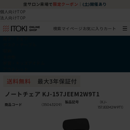
坐サロン来場で
限定クーポン
｜
(土)開催あり
個人向けTOP
法人向けTOP
検索
マイページ
お気に入り
カート
椅子・チェア
デスク・テーブル
収納
その他
学習・キッズアイテム
アウトレット
ノートチェア KJ-157JEEM2W9T1
製品記号
（KJ-
商品コード
（35043209）
157JEEM2W9T1）