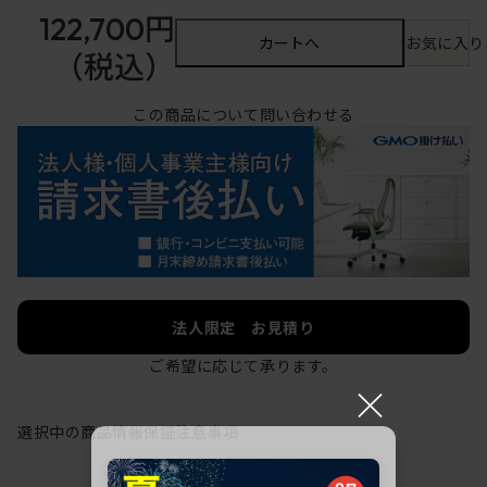
122,700円
カートへ
お気に入り
（税込）
この商品について問い合わせる
法人限定 お見積り
ご希望に応じて承ります。
×
選択中の商品情報
保証
注意事項