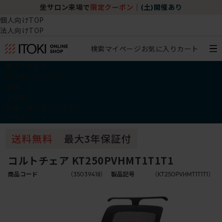
坐サロン来場で
限定クーポン
｜
(土)開催あり
個人向けTOP
法人向けTOP
検索
マイページ
お気に入り
カート
椅子・チェア
デスク・テーブル
収納
その他
学習・キッズアイテム
アウトレット
コルトチェア KT250PVHMT1T1T1
商品コード
（35039418）
製品記号
（KT250PVHMT1T1T1）