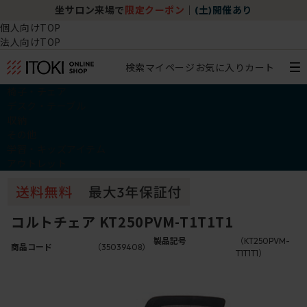
坐サロン来場で
限定クーポン
｜
(土)開催あり
個人向けTOP
法人向けTOP
検索
マイページ
お気に入り
カート
椅子・チェア
デスク・テーブル
収納
その他
学習・キッズアイテム
アウトレット
コルトチェア KT250PVM-T1T1T1
製品記号
（KT250PVM-
商品コード
（35039408）
T1T1T1）