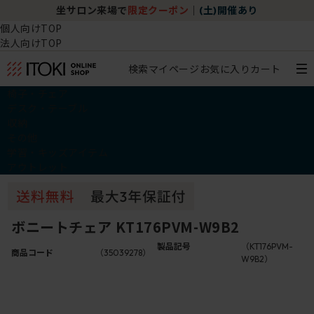
坐サロン来場で
限定クーポン
｜
(土)開催あり
個人向けTOP
法人向けTOP
検索
マイページ
お気に入り
カート
椅子・チェア
デスク・テーブル
収納
その他
学習・キッズアイテム
アウトレット
ボニートチェア KT176PVM-W9B2
製品記号
（KT176PVM-
商品コード
（35039278）
W9B2）