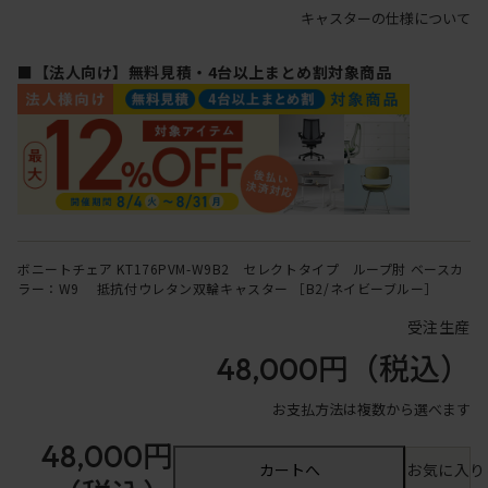
キャスターの仕様について
■【法人向け】無料見積・4台以上まとめ割対象商品
ボニートチェア KT176PVM-W9B2 セレクトタイプ ループ肘 ベースカ
ラー：W9 抵抗付ウレタン双輪キャスター ［B2/ネイビーブルー］
受注生産
48,000円
（税込）
お支払方法は複数から選べます
48,000円
カートへ
お気に入り