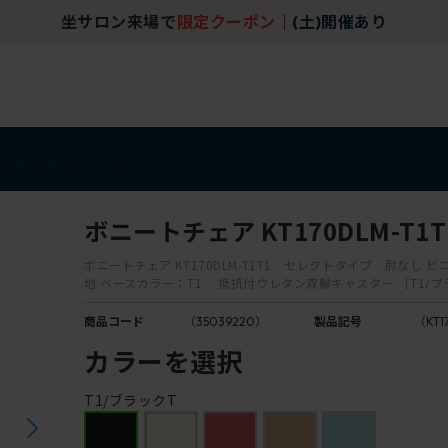
坐サロン来場で
限定クーポン
｜
(土)開催あり
アイテム
アウトレット
ボニートチェア KT170DLM-T1T
ボニートチェア KT170DLM-T1T1 セレクトタイプ 肘なし 
地 ベースカラー：T1 抵抗付ウレタン双輪キャスター ［T1/ブ
商品コード
（35039220）
製品記号
（KT1
カラーを選択
T1/ブラックT