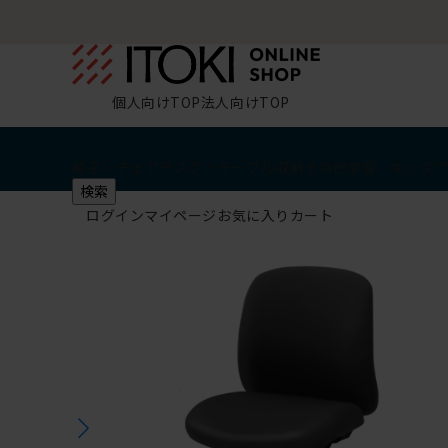
個人向けTOP
法人向けTOP
椅子・チェア
デスク・テーブル
収納
その他
学習・キッズ
検索
ログイン
マイページ
お気に入り
カート