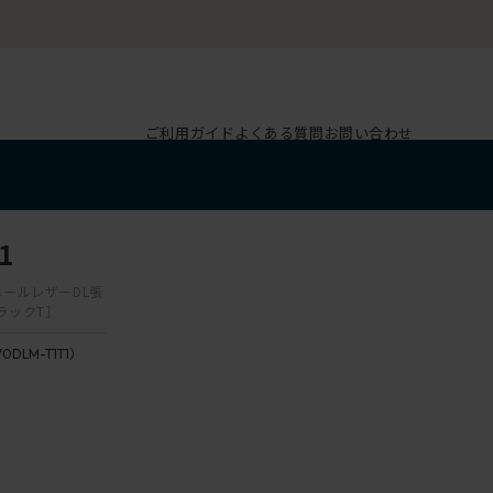
ご利用ガイド
よくある質問
お問い合わせ
1
ビニールレザーDL張
ラックT］
70DLM-T1T1）