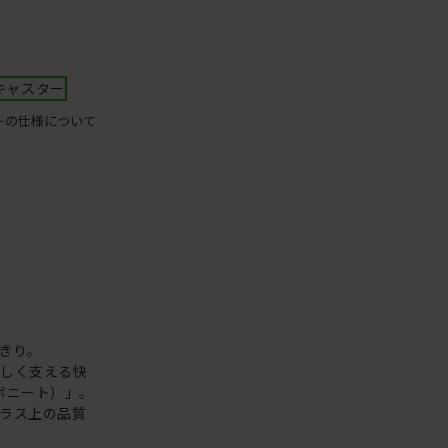
キャスター
ーの仕様について
きり。
さしく支える快
ボニート）」。
ラス上の品質