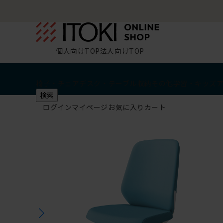
個人向けTOP
法人向けTOP
椅子・チェア
デスク・テーブル
収納
その他
学習・キッズ
検索
ログイン
マイページ
お気に入り
カート