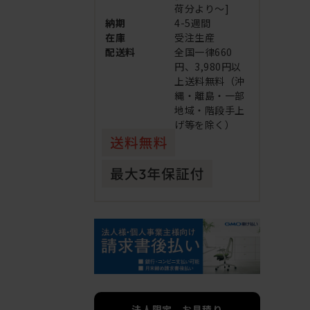
荷分より～]
納期
4-5週間
在庫
受注生産
配送料
全国一律660
円、3,980円以
上送料無料（沖
縄・離島・一部
地域・階段手上
げ等を除く）
法人限定 お見積り