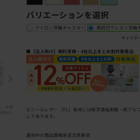
バリエーションを選択
ナイロン双輪キャスター
抵抗付ウレタン双輪
キャスタ
■【法人向け】無料見積・4台以上まとめ割対象商品
、 お使
ビニールレザー（DL）張地には耐次亜塩素酸・耐アル
と色味が
してあります。
選択中の商品情報
保証
注意事項