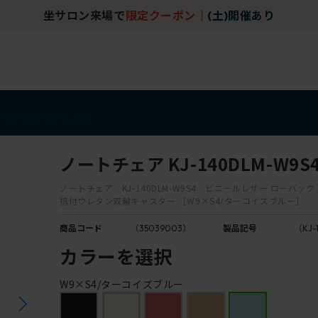
坐サロン来場で
限定クーポン
｜
(土)開催あり
アイテム
アウトレット
ノートチェア KJ-140DLM-W9S
ノートチェア KJ-140DLM-W9S4 ビニールレザー ローバック
抗付ウレタン双輪キャスター ［W9×S4/ターコイズブルー］
商品コード
（35039003）
製品記号
（KJ-
カラーを選択
W9×S4/ターコイズブルー