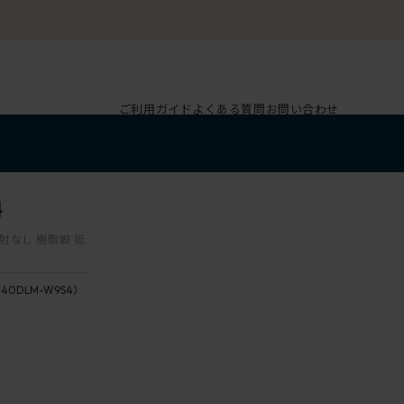
ご利用ガイド
よくある質問
お問い合わせ
4
 肘なし 樹脂脚 抵
140DLM-W9S4）