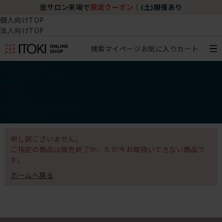
坐サロン来場で
限定クーポン
｜
(土)開催あり
個人向けTOP
法人向けTOP
検索
マイページ
お気に入り
カート
椅子・チェア
デスク・テーブル
収納
その他
学習・キッズアイテム
アウトレット
申し訳ございません。
ご指定の商品は販売終了か、ただ今お取扱いできない商品で
す。
ホームへ戻る