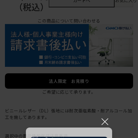
カートへ
お気に入り
（税込）
この商品について問い合わせる
法人限定 お見積り
ご希望に応じて承ります。
ビニールレザー（DL）張地には耐次亜塩素酸・耐アルコール加
×
工を施してあります。
選択中の商品情報
保証
注意事項