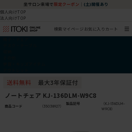
坐サロン来場で
限定クーポン
｜
(土)開催あり
個人向けTOP
法人向けTOP
検索
マイページ
お気に入り
カート
椅子・チェア
デスク・テーブル
収納
その他
学習・キッズアイテム
アウトレット
ノートチェア KJ-136DLM-W9C8
製品記号
（KJ-136DLM-
商品コード
（35038927）
W9C8）