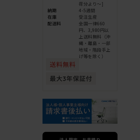
荷分より～]
納期
4-5週間
在庫
受注生産
配送料
全国一律660
円、3,980円以
上送料無料（沖
縄・離島・一部
地域・階段手上
げ等を除く）
法人限定 お見積り