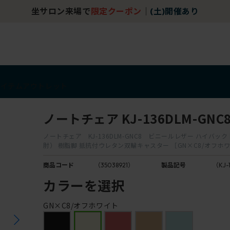
坐サロン来場で
限定クーポン
｜
(土)開催あり
アイテム
アウトレット
ノートチェア KJ-136DLM-GNC
ノートチェア KJ-136DLM-GNC8 ビニールレザー ハイバッ
肘） 樹脂脚 抵抗付ウレタン双輪キャスター ［GN×C8/オフホ
商品コード
（35038921）
製品記号
（KJ-
カラーを選択
GN×C8/オフホワイト