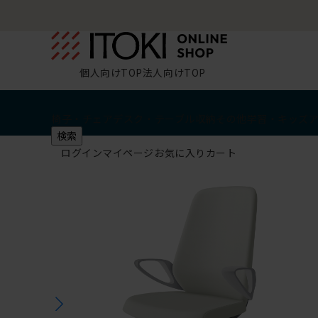
個人向けTOP
法人向けTOP
椅子・チェア
デスク・テーブル
収納
その他
学習・キッズ
検索
ログイン
マイページ
お気に入り
カート