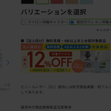
バリエーションを選択
ナイロン双輪キャスター
抵抗付ウレタン双輪
キャスタ
■【法人向け】無料見積・4台以上まとめ割対象商品
、 お使
ビニールレザー（DL）張地には耐次亜塩素酸・耐アル
と色味が
してあります。
選択中の商品情報
保証
注意事項