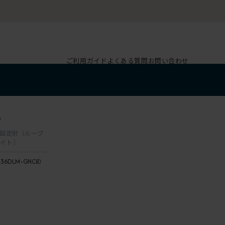
ご利用ガイド
よくある質問
お問い合わせ
8
ク 固定肘（ループ
ワイト］
136DLM-GNC8）