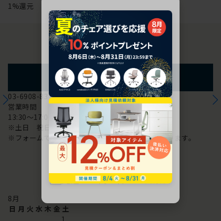
1%還元
お問い合わせ
フォームからのお問い合わせ
03-6908-8370
営業時間
13:30～17:00
※土日 祝日は休み
※フォームでのお問い合わせは24時間対応しております。
配送・お問い合わせ営業日
8
月
日
月
火
水
木
金
土
1