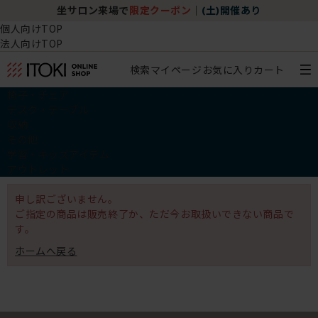
坐サロン来場で
限定クーポン
｜
(土)開催あり
個人向けTOP
法人向けTOP
検索
マイページ
お気に入り
カート
椅子・チェア
デスク・テーブル
収納
その他
学習・キッズアイテム
アウトレット
申し訳ございません。
ご指定の商品は販売終了か、ただ今お取扱いできない商品で
す。
ホームへ戻る