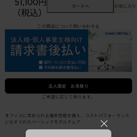
51,100円
カートへ
お気に入り
（税込）
この商品について問い合わせる
法人限定 お見積り
ご希望に応じて承ります。
オフィスに求められる基本性能を備え、コストパフォーマンス
×
にもすぐれたベーシックモデルチェア