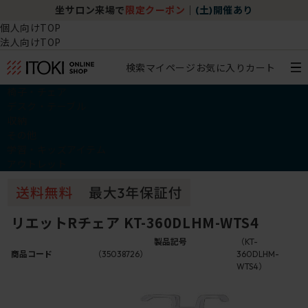
坐サロン来場で
限定クーポン
｜
(土)開催あり
個人向けTOP
法人向けTOP
検索
マイページ
お気に入り
カート
椅子・チェア
デスク・テーブル
収納
その他
学習・キッズアイテム
アウトレット
リエットRチェア KT-360DLHM-WTS4
製品記号
（KT-
商品コード
（35038726）
360DLHM-
WTS4）