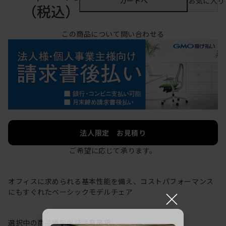
カートへ
お気に入り
（税込）
この商品について問い合わせる
法人限定 お見積り
ご希望に応じて承ります。
オフィスに求められる基本性能を備え、コストパフォーマンス
×
にもすぐれたベーシックモデルチェア
選択中の商品情報
保証
注意事項