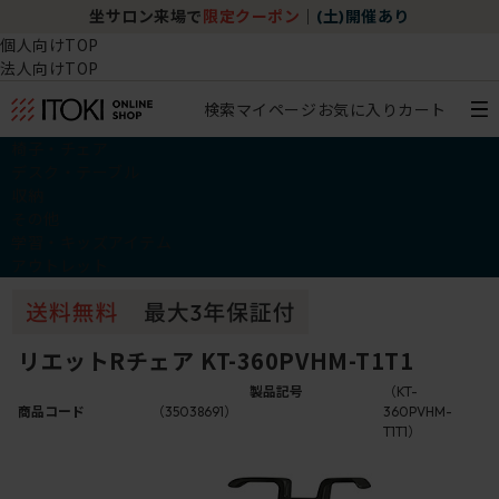
坐サロン来場で
限定クーポン
｜
(土)開催あり
個人向けTOP
法人向けTOP
検索
マイページ
お気に入り
カート
椅子・チェア
デスク・テーブル
収納
その他
学習・キッズアイテム
アウトレット
リエットRチェア KT-360PVHM-T1T1
製品記号
（KT-
商品コード
（35038691）
360PVHM-
T1T1）