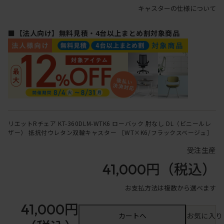
キャスターの仕様について
■【法人向け】無料見積・4台以上まとめ割対象商品
リエットRチェア KT-360DLM-WTK6 ローバック 肘なし DL（ビニールレ
ザー） 抵抗付ウレタン双輪キャスター ［WT×K6/フラックスベージュ］
受注生産
41,000円
（税込）
お支払方法は複数から選べます
41,000円
カートへ
お気に入り