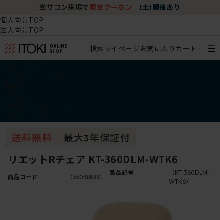
坐サロン来場で
限定クーポン
｜
(土)開催あり
個人向けTOP
法人向けTOP
検索
マイページ
お気に入り
カート
椅子・チェア
デスク・テーブル
収納
その他
学習・キッズアイテム
アウトレット
リエットRチェア KT-360DLM-WTK6
製品記号
（KT-360DLM-
商品コード
（35038688）
WTK6）