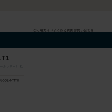
ご利用ガイド
よくある質問
お問い合わせ
1T1
ビニールレザー） 抵
360DLM-T1T1）