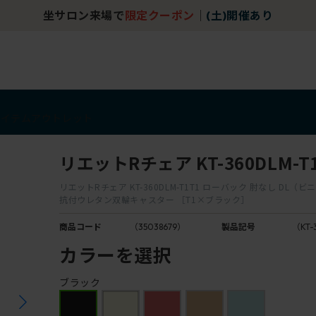
坐サロン来場で
限定クーポン
｜
(土)開催あり
アイテム
アウトレット
リエットRチェア KT-360DLM-T
リエットRチェア KT-360DLM-T1T1 ローバック 肘なし DL（
抗付ウレタン双輪キャスター ［T1×ブラック］
商品コード
（35038679）
製品記号
（KT-
カラーを選択
ブラック