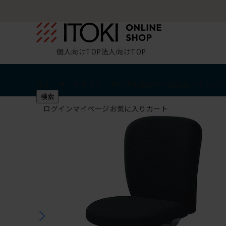
個人向けTOP
法人向けTOP
椅子・チェア
デスク・テーブル
収納
その他
学習・キッズ
検索
ログイン
マイページ
お気に入り
カート