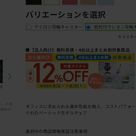
バリエーションを選択
ナイロン双輪キャスター
抵抗付ウレタン双輪
キャスタ
■【法人向け】無料見積・4台以上まとめ割対象商品
、 お使
オフィスに求められる基本性能を備え、コストパフォ
と色味が
ぐれたベーシックモデルチェア
選択中の商品情報
保証
注意事項