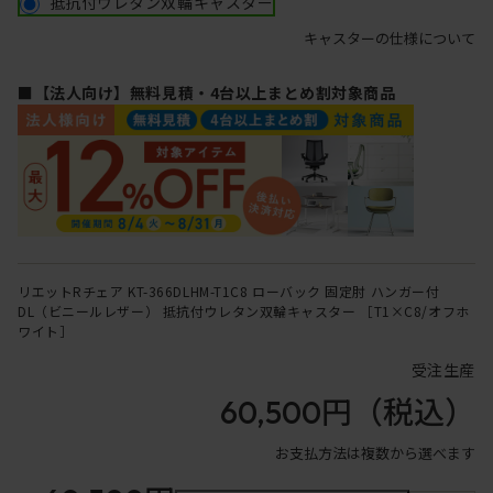
抵抗付ウレタン双輪キャスター
キャスターの仕様について
■【法人向け】無料見積・4台以上まとめ割対象商品
リエットRチェア KT-366DLHM-T1C8 ローバック 固定肘 ハンガー付
DL（ビニールレザー） 抵抗付ウレタン双輪キャスター ［T1×C8/オフホ
ワイト］
受注生産
60,500円
（税込）
お支払方法は複数から選べます