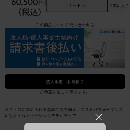
60,500円
カートへ
お気に入り
（税込）
この商品について問い合わせる
法人限定 お見積り
ご希望に応じて承ります。
オフィスに求められる基本性能を備え、コストパフォーマンス
×
にもすぐれたベーシックモデルチェア