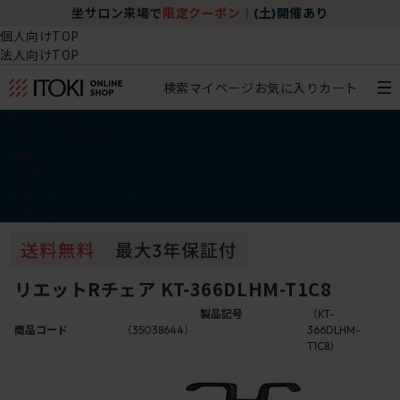
坐サロン来場で
限定クーポン
｜
(土)開催あり
個人向けTOP
法人向けTOP
検索
マイページ
お気に入り
カート
椅子・チェア
デスク・テーブル
収納
その他
学習・キッズアイテム
アウトレット
リエットRチェア KT-366DLHM-T1C8
製品記号
（KT-
商品コード
（35038644）
366DLHM-
T1C8）