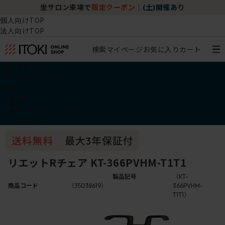
坐サロン来場で
限定クーポン
｜
(土)開催あり
個人向けTOP
法人向けTOP
検索
マイページ
お気に入り
カート
椅子・チェア
デスク・テーブル
収納
その他
学習・キッズアイテム
アウトレット
リエットRチェア KT-366PVHM-T1T1
製品記号
（KT-
商品コード
（35038619）
366PVHM-
T1T1）