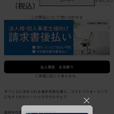
カートへ
お気に入り
（税込）
この商品について問い合わせる
法人限定 お見積り
ご希望に応じて承ります。
オフィスに求められる基本性能を備え、コストパフォーマンス
×
にもすぐれたベーシックモデルチェア
選択中の商品情報
保証
注意事項