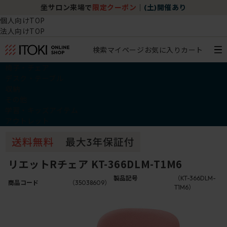
坐サロン来場で
限定クーポン
｜
(土)開催あり
個人向けTOP
法人向けTOP
検索
マイページ
お気に入り
カート
椅子・チェア
デスク・テーブル
収納
その他
学習・キッズアイテム
アウトレット
リエットRチェア KT-366DLM-T1M6
製品記号
（KT-366DLM-
商品コード
（35038609）
T1M6）