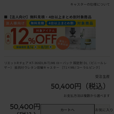
キャスターの仕様について
■【法人向け】無料見積・4台以上まとめ割対象商品
リエットRチェア KT-366DLM-T1M6 ローバック 固定肘 DL（ビニールレ
ザー） 抵抗付ウレタン双輪キャスター ［T1×M6/コーラルピンク］
受注生産
50,400円
（税込）
お支払方法は複数から選べます
50,400円
カートへ
お気に入り