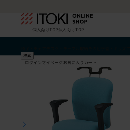
個人向けTOP
法人向けTOP
椅子・チェア
デスク・テーブル
収納
その他
学習・キッズ
検索
ログイン
マイページ
お気に入り
カート