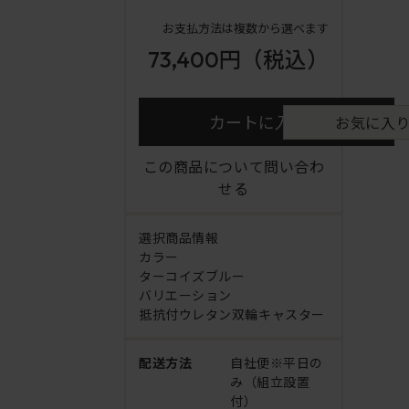
お支払方法は複数から選べます
73,400円
（税込）
カートに入れる
お気に入
この商品について問い合わ
せる
選択商品情報
カラー
ターコイズブルー
バリエーション
抵抗付ウレタン双輪キャスター
配送方法
自社便※平日の
み（組立設置
付）