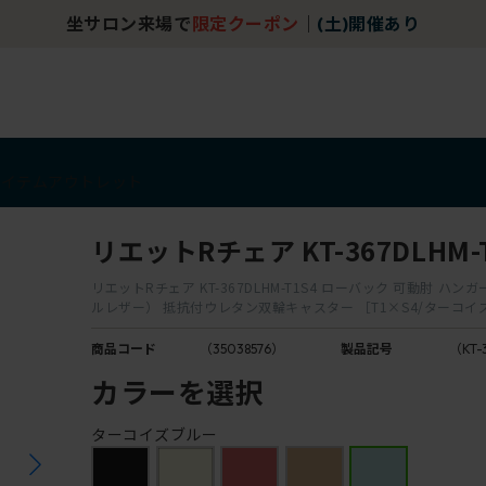
坐サロン来場で
限定クーポン
｜
(土)開催あり
アイテム
アウトレット
リエットRチェア KT-367DLHM-
リエットRチェア KT-367DLHM-T1S4 ローバック 可動肘 ハン
ルレザー） 抵抗付ウレタン双輪キャスター ［T1×S4/ターコイ
商品コード
（35038576）
製品記号
（KT-
カラーを選択
ターコイズブルー