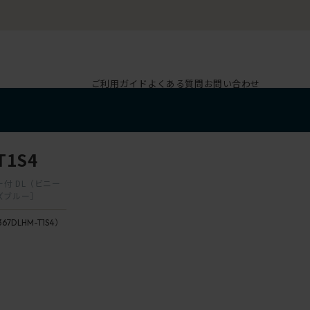
ご利用ガイド
よくある質問
お問い合わせ
T1S4
ガー付 DL（ビニー
ズブルー］
367DLHM-T1S4）