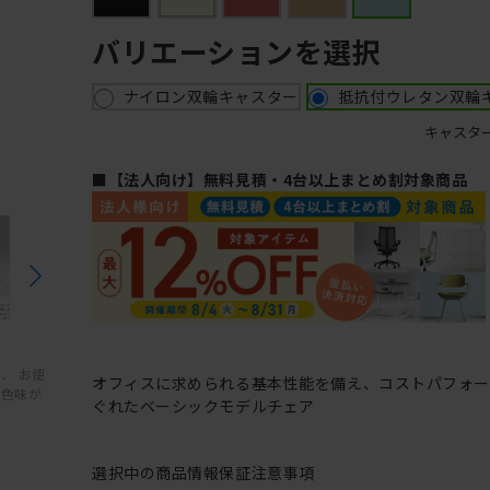
バリエーションを選択
ナイロン双輪キャスター
抵抗付ウレタン双輪
キャスタ
■【法人向け】無料見積・4台以上まとめ割対象商品
、 お使
オフィスに求められる基本性能を備え、コストパフォ
と色味が
ぐれたベーシックモデルチェア
選択中の商品情報
保証
注意事項