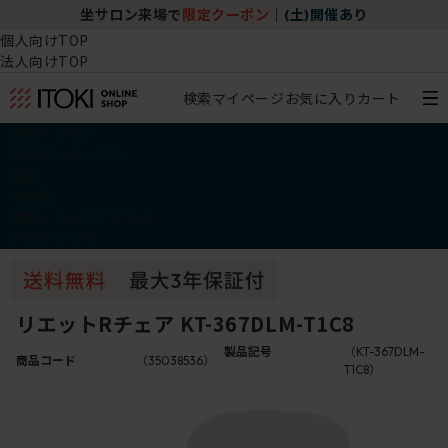
坐サロン来場で
限定クーポン
｜
(土)開催あり
個人向けTOP
法人向けTOP
検索
マイページ
お気に入り
カート
椅子・チェア
デスク・テーブル
収納
その他
学習・キッズアイテム
アウトレット
リエットRチェア KT-367DLM-T1C8
製品記号
（KT-367DLM-
商品コード
（35038536）
T1C8）