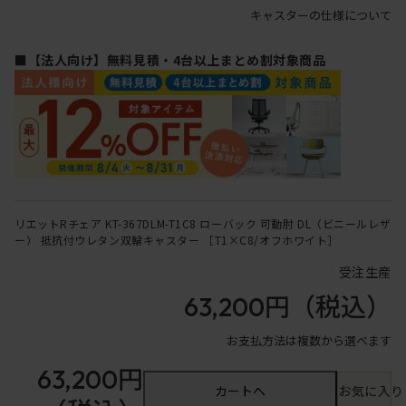
キャスターの仕様について
■【法人向け】無料見積・4台以上まとめ割対象商品
リエットRチェア KT-367DLM-T1C8 ローバック 可動肘 DL（ビニールレザ
ー） 抵抗付ウレタン双輪キャスター ［T1×C8/オフホワイト］
受注生産
63,200円
（税込）
お支払方法は複数から選べます
63,200円
カートへ
お気に入り