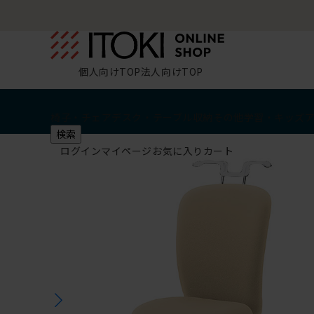
個人向けTOP
法人向けTOP
椅子・チェア
デスク・テーブル
収納
その他
学習・キッズ
検索
ログイン
マイページ
お気に入り
カート