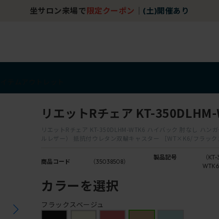
坐サロン来場で
限定クーポン
｜
(土)開催あり
アイテム
アウトレット
リエットRチェア KT-350DLHM-
リエットRチェア KT-350DLHM-WTK6 ハイバック 肘なし ハン
ルレザー） 抵抗付ウレタン双輪キャスター ［WT×K6/フラッ
製品記号
（KT-
商品コード
（35038508）
WTK
カラーを選択
フラックスベージュ