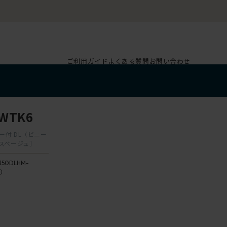
ご利用ガイド
よくある質問
お問い合わせ
WTK6
ガー付 DL（ビニー
クスベージュ］
350DLHM-
6）