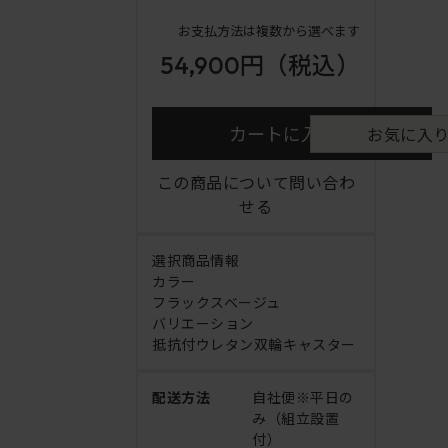
お支払方法は複数から選べます
54,900円
（税込）
カートに入れる
お気に入
この商品について問い合わ
せる
選択商品情報
カラー
フラックスベージュ
バリエーション
抵抗付ウレタン双輪キャスター
配送方法
自社便※平日の
み（組立設置
付）