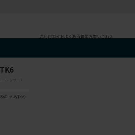
ご利用ガイド
よくある質問
お問い合わせ
TK6
（ビニールレザー）
］
356DLM-WTK6）