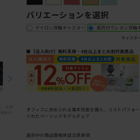
バリエーションを選択
ナイロン双輪キャスター
抵抗付ウレタン双輪
キャスタ
■【法人向け】無料見積・4台以上まとめ割対象商品
、 お使
オフィスに求められる基本性能を備え、コストパフォ
と色味が
ぐれたベーシックモデルチェア
選択中の商品情報
保証
注意事項