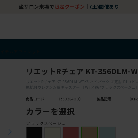
坐サロン来場で
限定クーポン
｜
(土)開催あり
アイテム
アウトレット
リエットRチェア KT-356DLM-W
リエットRチェア KT-356DLM-WTK6 ハイバック 固定肘 DL
抵抗付ウレタン双輪キャスター ［WT×K6/フラックスベージュ
商品コード
（35038400）
製品記号
（KT-
カラーを選択
フラックスベージュ