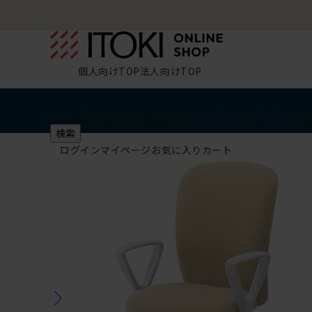
個人向けTOP
法人向けTOP
椅子・チェア
デスク・テーブル
収納
その他
学習・キッズ
検索
ログイン
マイページ
お気に入り
カート