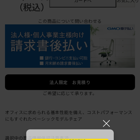
カートへ
お気に入り
（税込）
この商品について問い合わせる
法人限定 お見積り
ご希望に応じて承ります。
オフィスに求められる基本性能を備え、コストパフォーマンス
×
にもすぐれたベーシックモデルチェア
選択中の商品情報
保証
注意事項