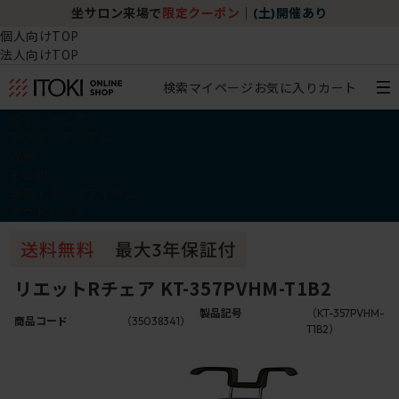
坐サロン来場で
限定クーポン
｜
(土)開催あり
個人向けTOP
法人向けTOP
検索
マイページ
お気に入り
カート
椅子・チェア
デスク・テーブル
収納
その他
学習・キッズアイテム
アウトレット
リエットRチェア KT-357PVHM-T1B2
製品記号
（KT-357PVHM-
商品コード
（35038341）
T1B2）