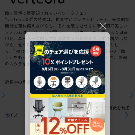
働く環境で重要視されているワークチェア
“vertebra03”の特長は、拡張性とフレキシビリティ。先進的な
×
機能を兼ね備えながらも、それを感じさせない有機的で美しい
フォルムは、フレームや背座シートのカラーから素材まで自由
自在。ユーザーの創造力を刺激する選択肢を少しずつ増やしな
がら、働く環境や個人の美意識を投影するキャンバスとし
て、“vertebra03”をアップデートしてきました。日本の「働
く」をもっと自由に。これからも私たちは未来に向けて、普遍
のカタチを更新していきます。
選択中の商品情報
保証
注意事項
シリーズの特徴を見る
サイズ