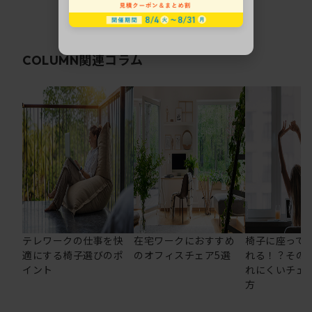
関連コラム
COLUMN
テレワークの仕事を快
在宅ワークにおすすめ
椅子に座って
適にする椅子選びのポ
のオフィスチェア5選
れる！？その
イント
れにくいチェ
方