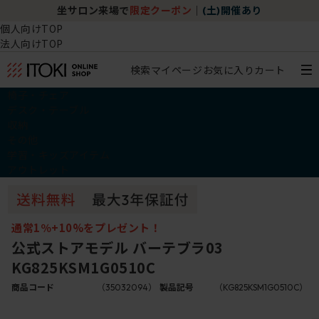
坐サロン来場で
限定クーポン
｜
(土)開催あり
個人向けTOP
法人向けTOP
検索
マイページ
お気に入り
カート
椅子・チェア
デスク・テーブル
収納
その他
学習・キッズアイテム
アウトレット
通常1％+10%をプレゼント！
公式ストアモデル バーテブラ03
KG825KSM1G0510C
商品コード
（35032094）
製品記号
（KG825KSM1G0510C）