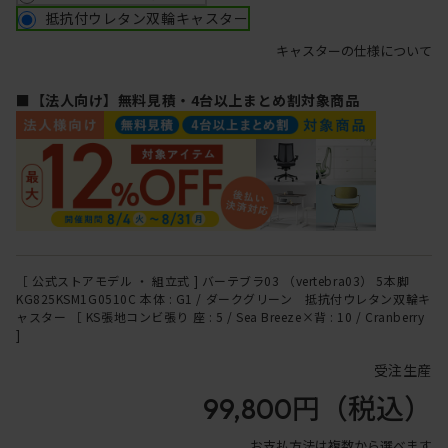
抵抗付ウレタン双輪キャスター
キャスターの仕様について
■【法人向け】無料見積・4台以上まとめ割対象商品
［ 公式ストアモデル ・ 組立式 ] バーテブラ03 （vertebra03） 5本脚
KG825KSM1G0510C 本体 : G1 / ダークグリーン 抵抗付ウレタン双輪キ
ャスター ［ KS張地コンビ張り 座 : 5 / Sea Breeze×背 : 10 / Cranberry
]
受注生産
99,800円
（税込）
お支払方法は複数から選べます