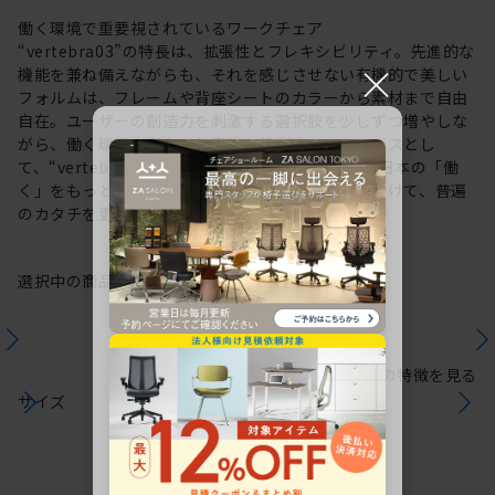
働く環境で重要視されているワークチェア
“vertebra03”の特長は、拡張性とフレキシビリティ。先進的な
×
機能を兼ね備えながらも、それを感じさせない有機的で美しい
フォルムは、フレームや背座シートのカラーから素材まで自由
自在。ユーザーの創造力を刺激する選択肢を少しずつ増やしな
がら、働く環境や個人の美意識を投影するキャンバスとし
て、“vertebra03”をアップデートしてきました。日本の「働
く」をもっと自由に。これからも私たちは未来に向けて、普遍
のカタチを更新していきます。
選択中の商品情報
保証
注意事項
シリーズの特徴を見る
サイズ