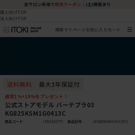
坐サロン来場で
限定クーポン
｜
(土)開催あり
個人向けTOP
法人向けTOP
検索
マイページ
お気に入り
カート
椅子・チェア
デスク・テーブル
収納
その他
学習・キッズアイテム
アウトレット
通常1％+10%をプレゼント！
公式ストアモデル バーテブラ03
KG825KSM1G0413C
商品コード
（35032077）
製品記号
（KG825KSM1G0413C）