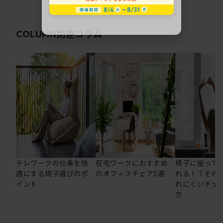
関連コラム
COLUMN
テレワークの仕事を快
在宅ワークにおすすめ
椅子に座って
適にする椅子選びのポ
のオフィスチェア5選
れる！？その
イント
れにくいチェ
方