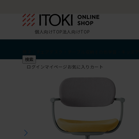
個人向けTOP
法人向けTOP
椅子・チェア
デスク・テーブル
収納
その他
学習・キッズ
検索
ログイン
マイページ
お気に入り
カート