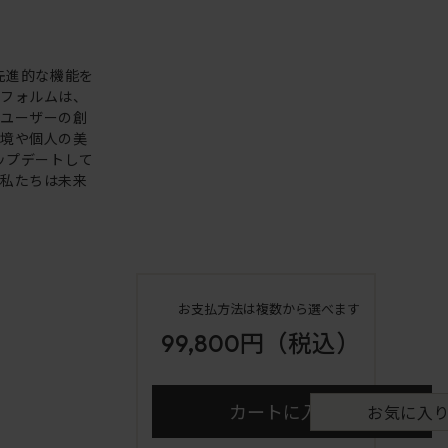
。先進的な機能を
いフォルムは、
。ユーザーの創
環境や個人の美
アップデートして
も私たちは未来
お支払方法は複数から選べます
99,800円
（税込）
カートに入れる
お気に入