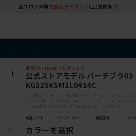
坐サロン来場で
限定クーポン
｜
(土)開催あり
アイテム
アウトレット
通常1％+10%をプレゼント！
公式ストアモデル バーテブラ03
KG825KSM1L0414C
［ 公式ストアモデル ・ 組立式 ] バーテブラ03 （vertebra03）
KG825KSM1L0414C 本体 : L4 / ペールオリーブ 抵抗付ウ
［ KS張地コンビ張り 座 : 4 / Mustard×背 : 14 / Foil ]
商品コード
（35032039）
製品記号
（KG8
M
カラーを選択
座