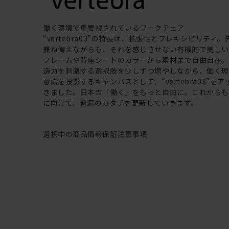
働く環境で重要視されているワークチェア
“vertebra03”の特長は、拡張性とフレキシビリティ
兼ね備えながらも、それを感じさせない有機的で美し
フレームや背座シートのカラーから素材まで自由自在
造力を刺激する選択肢を少しずつ増やしながら、働く
意識を投影するキャンバスとして、“vertebra03”を
きました。日本の「働く」をもっと自由に。これから
に向けて、普遍のカタチを更新していきます。
選択中の商品情報
保証
注意事項