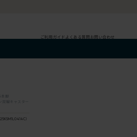
ご利用ガイド
よくある質問
お問い合わせ
 5本脚
レタン双輪キャスター
L4/
ペ
25KSM1L0414C）
座：4 /
ー
ustard
ル
：14 /
オ