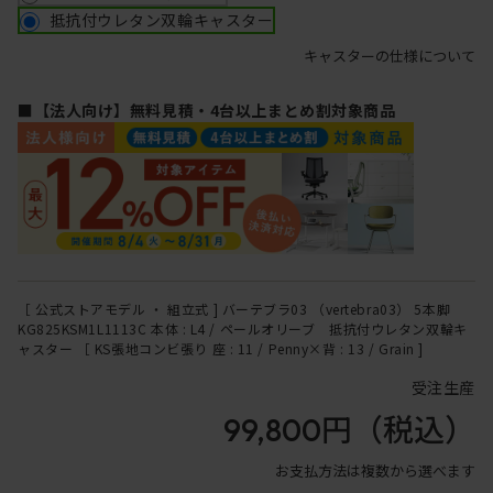
抵抗付ウレタン双輪キャスター
キャスターの仕様について
■【法人向け】無料見積・4台以上まとめ割対象商品
［ 公式ストアモデル ・ 組立式 ] バーテブラ03 （vertebra03） 5本脚
KG825KSM1L1113C 本体 : L4 / ペールオリーブ 抵抗付ウレタン双輪キ
ャスター ［ KS張地コンビ張り 座 : 11 / Penny×背 : 13 / Grain ]
受注生産
99,800円
（税込）
お支払方法は複数から選べます