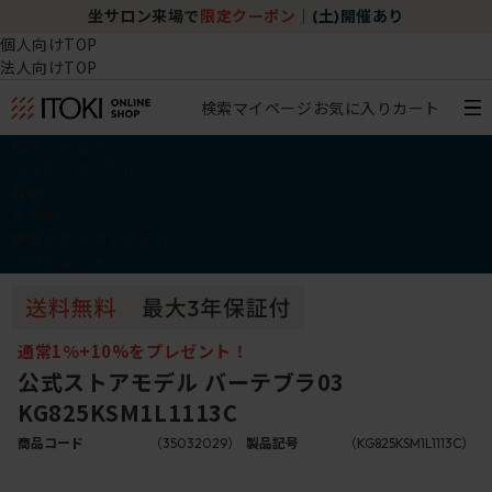
坐サロン来場で
限定クーポン
｜
(土)開催あり
個人向けTOP
法人向けTOP
検索
マイページ
お気に入り
カート
椅子・チェア
デスク・テーブル
収納
その他
学習・キッズアイテム
アウトレット
通常1％+10%をプレゼント！
公式ストアモデル バーテブラ03
KG825KSM1L1113C
商品コード
（35032029）
製品記号
（KG825KSM1L1113C）