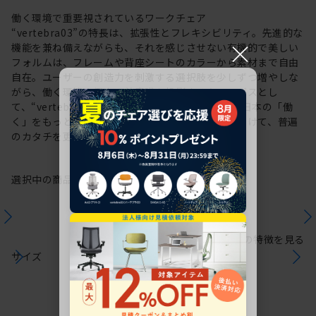
働く環境で重要視されているワークチェア
“vertebra03”の特長は、拡張性とフレキシビリティ。先進的な
×
機能を兼ね備えながらも、それを感じさせない有機的で美しい
フォルムは、フレームや背座シートのカラーから素材まで自由
自在。ユーザーの創造力を刺激する選択肢を少しずつ増やしな
がら、働く環境や個人の美意識を投影するキャンバスとし
て、“vertebra03”をアップデートしてきました。日本の「働
く」をもっと自由に。これからも私たちは未来に向けて、普遍
のカタチを更新していきます。
選択中の商品情報
保証
注意事項
シリーズの特徴を見る
サイズ