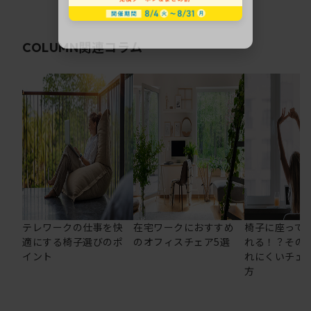
関連コラム
COLUMN
テレワークの仕事を快
在宅ワークにおすすめ
椅子に座って
適にする椅子選びのポ
のオフィスチェア5選
れる！？その
イント
れにくいチェ
方