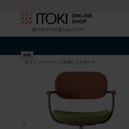
個人向けTOP
法人向けTOP
椅子・チェア
デスク・テーブル
収納
その他
学習・キッズ
検索
ログイン
マイページ
お気に入り
カート