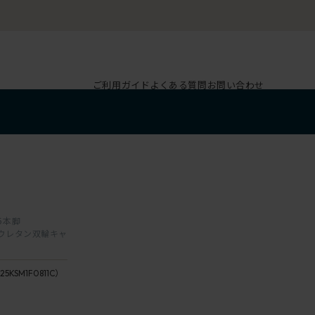
ご利用ガイド
よくある質問
お問い合わせ
 5本脚
F2/
抵抗付ウレタン双輪キャ
チ
ェ
座：8
ス
25KSM1F0811C）
/
ナ
Basil
ッ
座：
ト