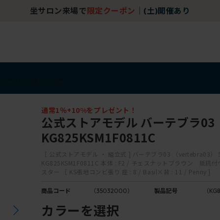
坐サロン来場で
限定クーポン
｜
(土)開催あり
アイテム
アウトレット
通常1％+10%をプレゼント！
公式ストアモデル バーテブラ03
KG825KSM1F0811C
［ 公式ストアモデル ・ 組立式 ] バーテブラ03 （vertebra03）
KG825KSM1F0811C 本体 : F2 / チェスナットブラウン 
スター ［ KS張地コンビ張り 座 : 8 / Basil×背 : 11 / Penny ]
商品コード
（35032000）
製品記号
（KG8
カラーを選択