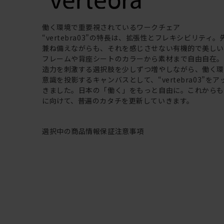
働く環境で重要視されているワークチェア
“vertebra03”の特長は、拡張性とフレキシビリティ
兼ね備えながらも、それを感じさせない有機的で美し
フレームや背座シートのカラーから素材まで自由自在
造力を刺激する選択肢を少しずつ増やしながら、働く
意識を投影するキャンバスとして、“vertebra03”を
きました。日本の「働く」をもっと自由に。これから
に向けて、普遍のカタチを更新していきます。
選択中の商品情報
保証
注意事項