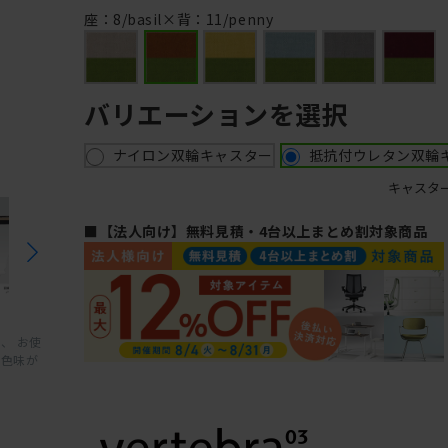
座：8/basil×背：11/penny
バリエーションを選択
ナイロン双輪キャスター
抵抗付ウレタン双輪
キャスタ
■【法人向け】無料見積・4台以上まとめ割対象商品
、 お使
と色味が