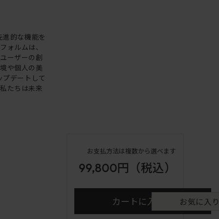
。先進的な機能を
いフォルムは、
。ユーザーの創
環境や個人の美
アップデートして
も私たちは未来
お支払方法は複数から選べます
99,800円
（税込）
カートに入れる
お気に入