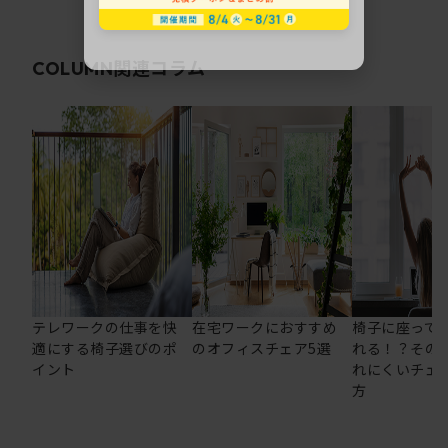
関連コラム
COLUMN
テレワークの仕事を快
在宅ワークにおすすめ
椅子に座って
適にする椅子選びのポ
のオフィスチェア5選
れる！？その
イント
れにくいチェ
方