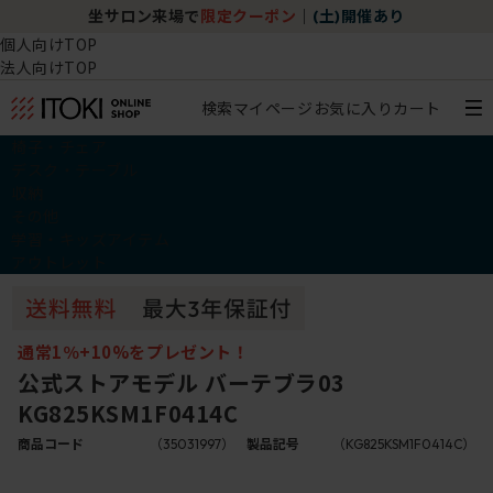
坐サロン来場で
限定クーポン
｜
(土)開催あり
個人向けTOP
法人向けTOP
検索
マイページ
お気に入り
カート
椅子・チェア
デスク・テーブル
収納
その他
学習・キッズアイテム
アウトレット
通常1％+10%をプレゼント！
公式ストアモデル バーテブラ03
KG825KSM1F0414C
商品コード
（35031997）
製品記号
（KG825KSM1F0414C）