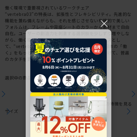
働く環境で重要視されているワークチェア
“vertebra03”の特長は、拡張性とフレキシビリティ。先進的な
×
機能を兼ね備えながらも、それを感じさせない有機的で美しい
フォルムは、フレームや背座シートのカラーから素材まで自由
自在。ユーザーの創造力を刺激する選択肢を少しずつ増やしな
がら、働く環境や個人の美意識を投影するキャンバスとし
て、“vertebra03”をアップデートしてきました。日本の「働
く」をもっと自由に。これからも私たちは未来に向けて、普遍
のカタチを更新していきます。
選択中の商品情報
保証
注意事項
シリーズの特徴を見る
サイズ