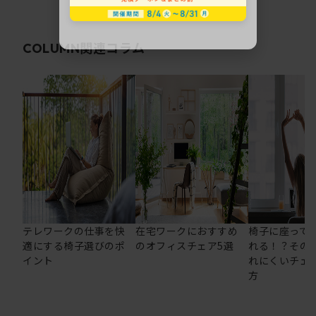
関連コラム
COLUMN
テレワークの仕事を快
在宅ワークにおすすめ
椅子に座って
適にする椅子選びのポ
のオフィスチェア5選
れる！？その
イント
れにくいチェ
方