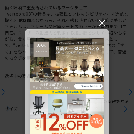
働く環境で重要視されているワークチェア
“vertebra03”の特長は、拡張性とフレキシビリティ。先進的な
×
機能を兼ね備えながらも、それを感じさせない有機的で美しい
フォルムは、フレームや背座シートのカラーから素材まで自由
自在。ユーザーの創造力を刺激する選択肢を少しずつ増やしな
がら、働く環境や個人の美意識を投影するキャンバスとし
て、“vertebra03”をアップデートしてきました。日本の「働
く」をもっと自由に。これからも私たちは未来に向けて、普遍
のカタチを更新していきます。
選択中の商品情報
保証
注意事項
シリーズの特徴を見る
サイズ