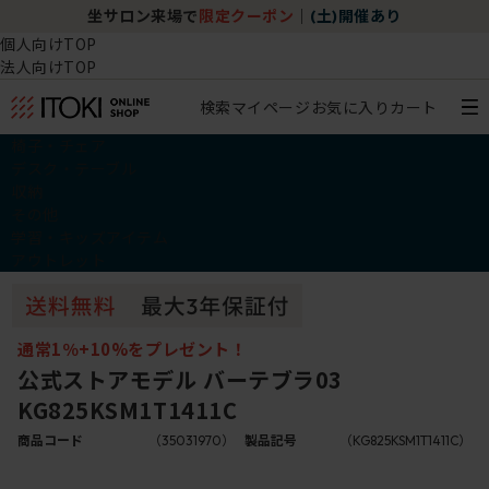
坐サロン来場で
限定クーポン
｜
(土)開催あり
個人向けTOP
法人向けTOP
検索
マイページ
お気に入り
カート
椅子・チェア
デスク・テーブル
収納
その他
学習・キッズアイテム
アウトレット
通常1％+10%をプレゼント！
公式ストアモデル バーテブラ03
KG825KSM1T1411C
商品コード
（35031970）
製品記号
（KG825KSM1T1411C）