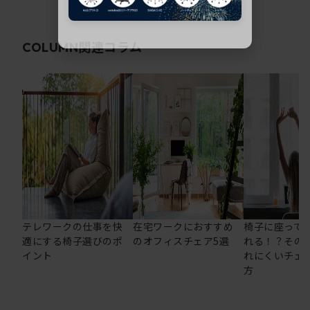
関連コラム
COLUMN
テレワークの仕事を快
在宅ワークにおすすめ
椅子に座って
適にする椅子選びのポ
のオフィスチェア5選
れる！？その
イント
れにくいチェ
方