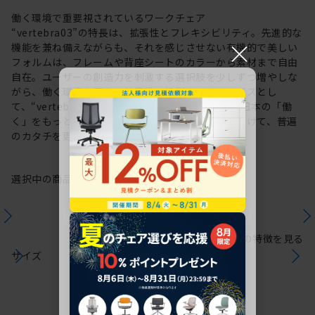
働く環境で重要視されているワークチェア
“vertebra03”の特長は、拡張性とフレキシビリティ。先進的な
×
機能を兼ね備えながらも、それを感じさせない有機的で美しい
フォルムは、フレームや背座シートのカラーから素材まで自由
自在。ユーザーの創造力を刺激する選択肢を少しずつ増やしな
がら、働く環境や個人の美意識を投影するキャンバスとし
て、“vertebra03”をアップデートしてきました。日本の「働
く」をもっと自由に。これからも私たちは未来に向けて、普遍
のカタチを更新していきます。
選択中の商品情報
保証
注意事項
シリーズの特徴を見る
サイズ