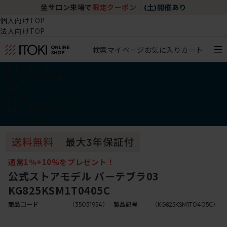
坐サロン来場で
限定クーポン
｜
(土)開催あり
個人向けTOP
法人向けTOP
検索
マイページ
お気に入り
カート
椅子・チェア
デスク・テーブル
収納
その他
学習・キッズアイテム
アウトレット
通常1％+10%をプレゼント！
公式ストアモデル バーテブラ03
KG825KSM1T0405C
商品コード
（35031954）
製品記号
（KG825KSM1T0405C）