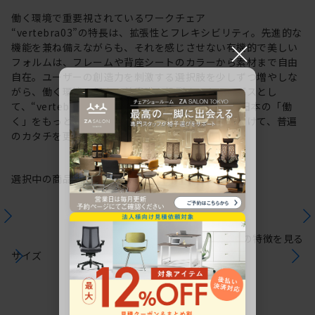
働く環境で重要視されているワークチェア
“vertebra03”の特長は、拡張性とフレキシビリティ。先進的な
×
機能を兼ね備えながらも、それを感じさせない有機的で美しい
フォルムは、フレームや背座シートのカラーから素材まで自由
自在。ユーザーの創造力を刺激する選択肢を少しずつ増やしな
がら、働く環境や個人の美意識を投影するキャンバスとし
て、“vertebra03”をアップデートしてきました。日本の「働
く」をもっと自由に。これからも私たちは未来に向けて、普遍
のカタチを更新していきます。
選択中の商品情報
保証
注意事項
シリーズの特徴を見る
サイズ