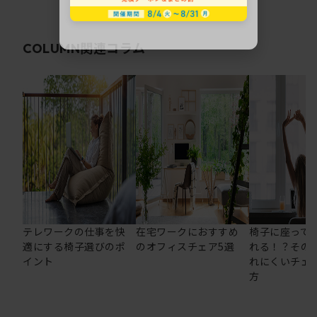
関連コラム
COLUMN
テレワークの仕事を快
在宅ワークにおすすめ
椅子に座って
適にする椅子選びのポ
のオフィスチェア5選
れる！？その
イント
れにくいチェ
方