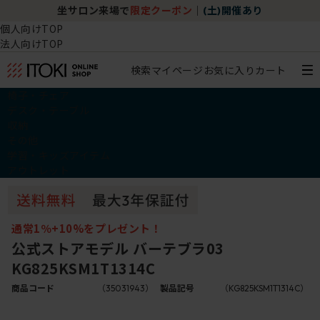
坐サロン来場で
限定クーポン
｜
(土)開催あり
個人向けTOP
法人向けTOP
検索
マイページ
お気に入り
カート
椅子・チェア
デスク・テーブル
収納
その他
学習・キッズアイテム
アウトレット
通常1％+10%をプレゼント！
公式ストアモデル バーテブラ03
KG825KSM1T1314C
商品コード
（35031943）
製品記号
（KG825KSM1T1314C）