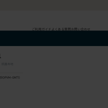
ご利用ガイド
よくある質問
お問い合わせ
1
脚 抗菌布地
510PVM-GNT1）