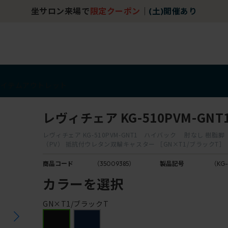
坐サロン来場で
限定クーポン
｜
(土)開催あり
アイテム
アウトレット
レヴィチェア KG-510PVM-GNT
レヴィチェア KG-510PVM-GNT1 ハイバック 肘なし 樹脂
（PV） 抵抗付ウレタン双輪キャスター ［GN×T1/ブラックT］
商品コード
（35009385）
製品記号
（KG-
カラーを選択
GN×T1/ブラックT