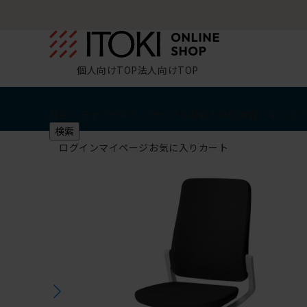
個人向けTOP
法人向けTOP
椅子・チェア
デスク・テーブル
収納
その他
学習・キッズ
検索
ログイン
マイページ
お気に入り
カート