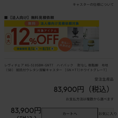
キャスターの仕様について
■【法人向け】無料見積依頼
レヴィチェア KG-510SBM-GNT7 ハイバック 肘なし 樹脂脚 布地
（SB） 抵抗付ウレタン双輪キャスター ［GN×T7/ホワイトグレーT］
受注生産品
83,900円
（税込）
お支払方法は複数から選べます
83,900円
カートへ
お気に入り