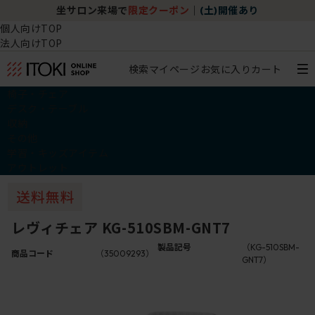
坐サロン来場で
限定クーポン
｜
(土)開催あり
個人向けTOP
法人向けTOP
検索
マイページ
お気に入り
カート
椅子・チェア
デスク・テーブル
収納
その他
学習・キッズアイテム
アウトレット
レヴィチェア KG-510SBM-GNT7
製品記号
（KG-510SBM-
商品コード
（35009293）
GNT7）