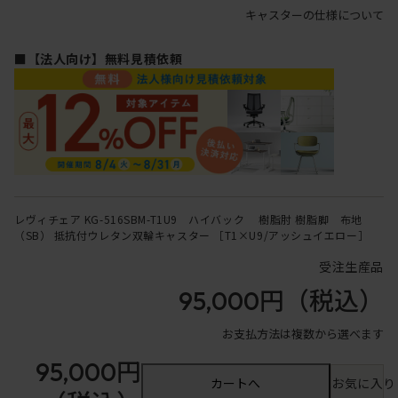
キャスターの仕様について
■【法人向け】無料見積依頼
レヴィチェア KG-516SBM-T1U9 ハイバック 樹脂肘 樹脂脚 布地
（SB） 抵抗付ウレタン双輪キャスター ［T1×U9/アッシュイエロー］
受注生産品
95,000円
（税込）
お支払方法は複数から選べます
95,000円
カートへ
お気に入り