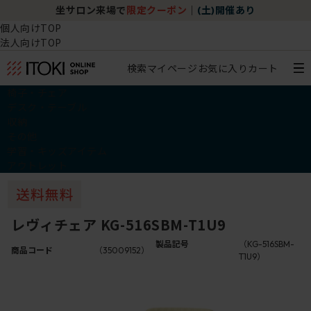
坐サロン来場で
限定クーポン
｜
(土)開催あり
個人向けTOP
法人向けTOP
検索
マイページ
お気に入り
カート
椅子・チェア
デスク・テーブル
収納
その他
学習・キッズアイテム
アウトレット
レヴィチェア KG-516SBM-T1U9
製品記号
（KG-516SBM-
商品コード
（35009152）
T1U9）