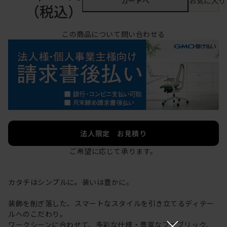
カートへ
お気に入り
（税込）
この商品について問い合わせる
法人限定 お見積り
ご希望に応じて承ります。
カタチはシンプルに。装いは豊かに。
装飾を削ぎ落した、スマートなスタイルを引き立てるディテー
ルへのこだわり。
×
ワークシーンに合わせて、多彩な仕様・豊富なファブリック、