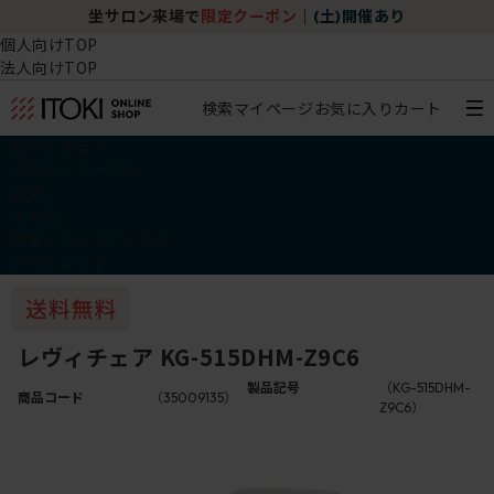
坐サロン来場で
限定クーポン
｜
(土)開催あり
個人向けTOP
法人向けTOP
検索
マイページ
お気に入り
カート
椅子・チェア
デスク・テーブル
収納
その他
学習・キッズアイテム
アウトレット
レヴィチェア KG-515DHM-Z9C6
製品記号
（KG-515DHM-
商品コード
（35009135）
Z9C6）