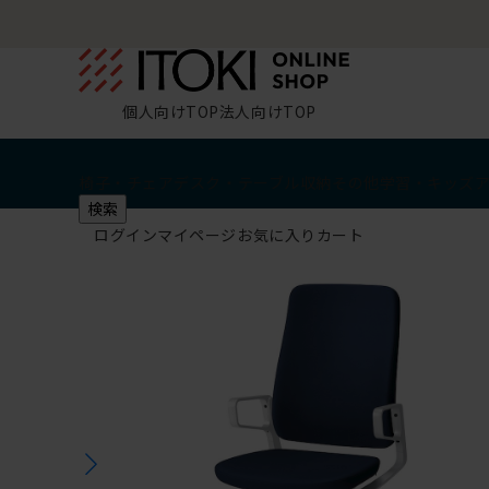
個人向けTOP
法人向けTOP
椅子・チェア
デスク・テーブル
収納
その他
学習・キッズ
検索
ログイン
マイページ
お気に入り
カート