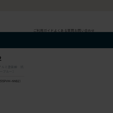
ご利用ガイド
よくある質問
お問い合わせ
2
 アルミ塗装脚 抗
ビーブルー］
515PVM-NNB2）