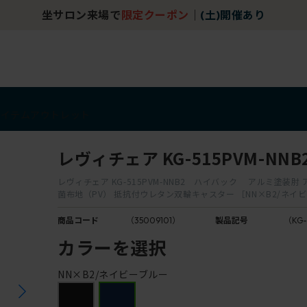
坐サロン来場で
限定クーポン
｜
(土)開催あり
アイテム
アウトレット
レヴィチェア KG-515PVM-NNB
レヴィチェア KG-515PVM-NNB2 ハイバック アルミ塗装肘
菌布地（PV） 抵抗付ウレタン双輪キャスター ［NN×B2/ネイ
商品コード
（35009101）
製品記号
（KG-
カラーを選択
NN×B2/ネイビーブルー