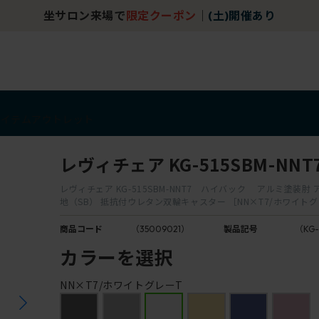
坐サロン来場で
限定クーポン
｜
(土)開催あり
アイテム
アウトレット
レヴィチェア KG-515SBM-NNT
レヴィチェア KG-515SBM-NNT7 ハイバック アルミ塗装肘
地（SB） 抵抗付ウレタン双輪キャスター ［NN×T7/ホワイトグ
商品コード
（35009021）
製品記号
（KG-
カラーを選択
NN×T7/ホワイトグレーT