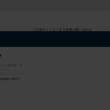
ご利用ガイド
よくある質問
お問い合わせ
7
 アルミ塗装脚 布
レーT］
515SBM-NNT7）