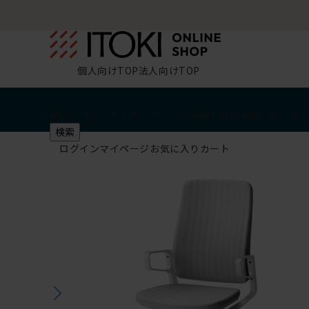
個人向けTOP
法人向けTOP
椅子・チェア
デスク・テーブル
収納
その他
学習・キッズ
検索
ログイン
マイページ
お気に入り
カート