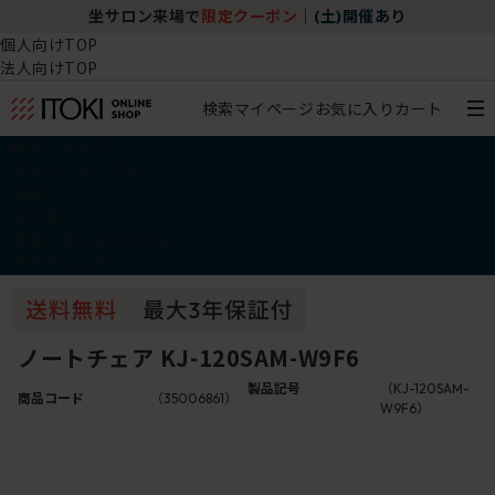
坐サロン来場で
限定クーポン
｜
(土)開催あり
個人向けTOP
法人向けTOP
検索
マイページ
お気に入り
カート
椅子・チェア
デスク・テーブル
収納
その他
学習・キッズアイテム
アウトレット
ノートチェア KJ-120SAM-W9F6
製品記号
（KJ-120SAM-
商品コード
（35006861）
W9F6）