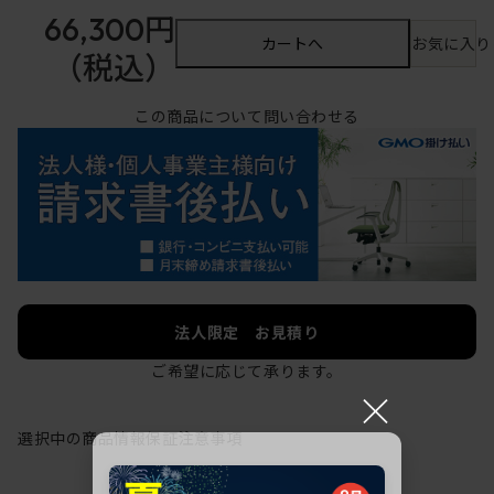
66,300円
カートへ
お気に入り
（税込）
この商品について問い合わせる
法人限定 お見積り
ご希望に応じて承ります。
×
選択中の商品情報
保証
注意事項