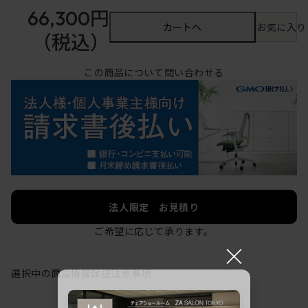
66,300円
カートへ
お気に入り
（税込）
この商品について問い合わせる
法人限定 お見積り
ご希望に応じて承ります。
×
選択中の商品情報
保証
注意事項