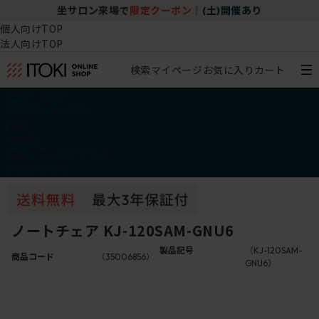
坐サロン来場で
限定クーポン
｜
(土)開催あり
個人向けTOP
法人向けTOP
検索
マイページ
お気に入り
カート
椅子・チェア
デスク・テーブル
収納
その他
学習・キッズアイテム
アウトレット
ノートチェア KJ-120SAM-GNU6
製品記号
（KJ-120SAM-
商品コード
（35006856）
GNU6）