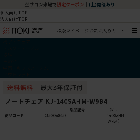
坐サロン来場で
限定クーポン
｜
(土)開催あり
個人向けTOP
法人向けTOP
検索
マイページ
お気に入り
カート
椅子・チェア
デスク・テーブル
収納
その他
学習・キッズアイテム
アウトレット
ノートチェア KJ-140SAHM-W9B4
製品記号
（KJ-
商品コード
（35006845）
140SAHM-
W9B4）