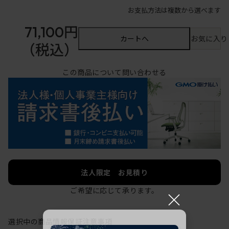
お支払方法は複数から選べます
71,100円
カートへ
お気に入り
（税込）
この商品について問い合わせる
法人限定 お見積り
ご希望に応じて承ります。
×
選択中の商品情報
保証
注意事項