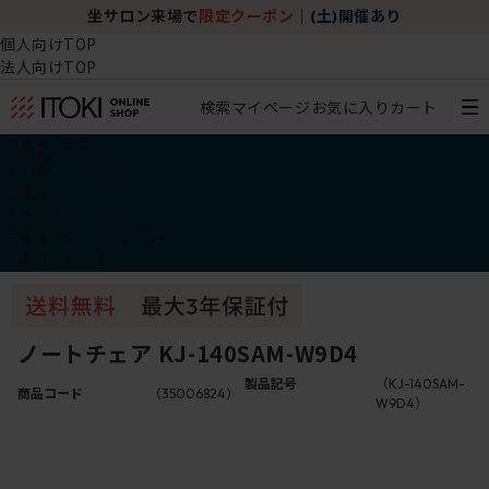
坐サロン来場で
限定クーポン
｜
(土)開催あり
個人向けTOP
法人向けTOP
検索
マイページ
お気に入り
カート
椅子・チェア
デスク・テーブル
収納
その他
学習・キッズアイテム
アウトレット
ノートチェア KJ-140SAM-W9D4
製品記号
（KJ-140SAM-
商品コード
（35006824）
W9D4）