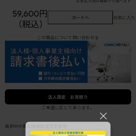
お支払方法は複数から選べます
59,600円
カートへ
お気に入り
（税込）
この商品について問い合わせる
法人限定 お見積り
ご希望に応じて承ります。
×
選択中の商品情報
保証
注意事項