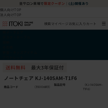
坐サロン来場で
限定クーポン
｜
(土)開催あり
個人向けTOP
法人向けTOP
検索
マイページ
お気に入り
カート
椅子・チェア
デスク・テーブル
収納
その他
学習・キッズアイテム
アウトレット
ノートチェア KJ-140SAM-T1F6
製品記号
（KJ-140SAM-
商品コード
（35006813）
T1F6）