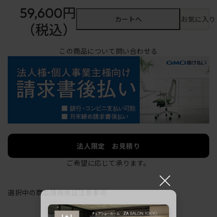
59,600円
カートへ
お気に入り
（税込）
この商品について問い合わせる
法人限定 お見積り
ご希望に応じて承ります。
×
選択中の商品情報
保証
注意事項