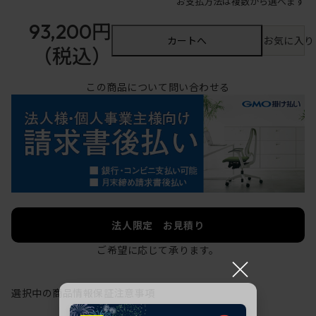
お支払方法は複数から選べます
93,200円
カートへ
お気に入り
（税込）
この商品について問い合わせる
法人限定 お見積り
ご希望に応じて承ります。
×
選択中の商品情報
保証
注意事項