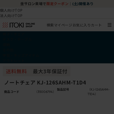
坐サロン来場で
限定クーポン
｜
(土)開催あり
個人向けTOP
法人向けTOP
検索
マイページ
お気に入り
カート
椅子・チェア
デスク・テーブル
収納
その他
学習・キッズアイテム
アウトレット
ノートチェア KJ-126SAHM-T1D4
製品記号
（KJ-126SAHM-
商品コード
（35006794）
T1D4）