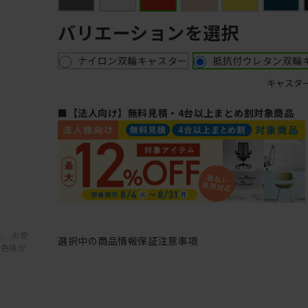
バリエーションを選択
ナイロン双輪キャスター
抵抗付ウレタン双輪
キャスタ
■【法人向け】無料見積・4台以上まとめ割対象商品
、 お使
選択中の商品情報
保証
注意事項
と色味が