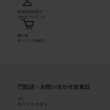
新規会員登録で
500ptプレゼント
購入時
ポイント1%還元
配送・お問い合わせ営業日
8
月
日
月
火
水
木
金
土
1