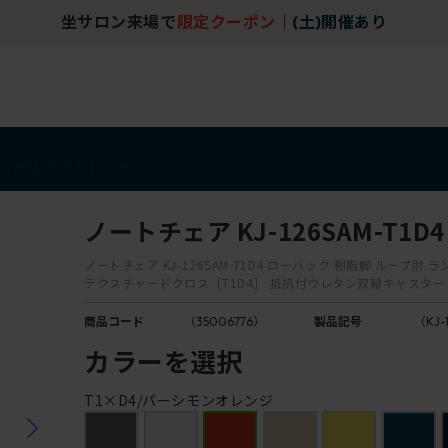
坐サロン来場で
限定クーポン
｜
(土)開催あり
アイテム
アウトレット
ノートチェア KJ-126SAM-T1D4
ノートチェア KJ-126SAM-T1D4 ローバック 樹脂脚 ループ肘
テクスチャードクロス［T1D4］ 抵抗付ウレタン双輪キャスター
商品コード
（35006776）
製品記号
（KJ-
カラーを選択
T1×D4/パーシモンオレンジ