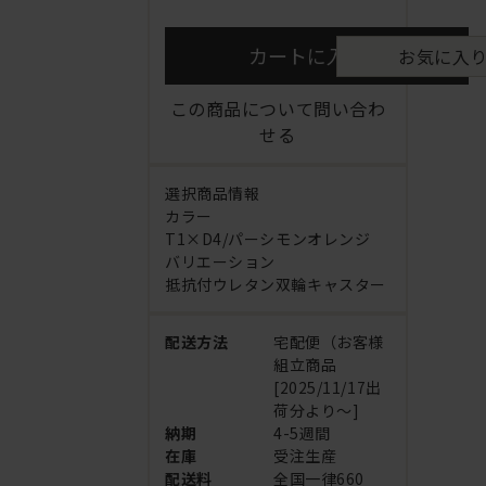
カートに入れる
お気に入
この商品について問い合わ
せる
選択商品情報
カラー
T1×D4/パーシモンオレンジ
バリエーション
抵抗付ウレタン双輪キャスター
配送方法
宅配便（お客様
組立商品
[2025/11/17出
荷分より～]
納期
4-5週間
在庫
受注生産
配送料
全国一律660