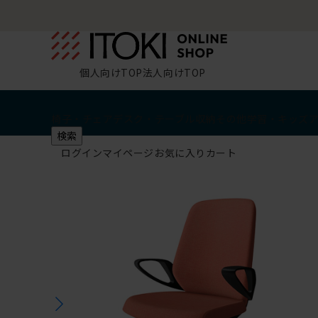
個人向けTOP
法人向けTOP
椅子・チェア
デスク・テーブル
収納
その他
学習・キッズ
検索
ログイン
マイページ
お気に入り
カート