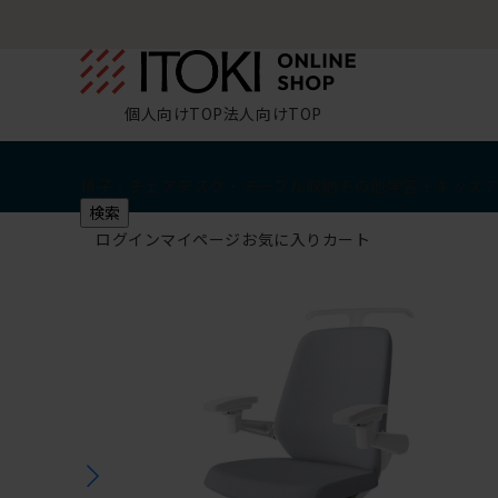
個人向けTOP
法人向けTOP
椅子・チェア
デスク・テーブル
収納
その他
学習・キッズ
検索
ログイン
マイページ
お気に入り
カート