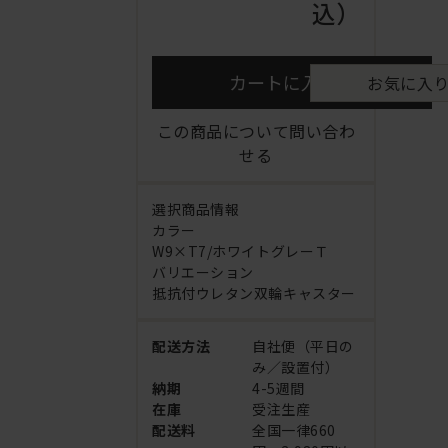
込）
カートに入れる
お気に入
この商品について問い合わ
せる
選択商品情報
カラー
W9×T7/ホワイトグレーＴ
バリエーション
抵抗付ウレタン双輪キャスター
配送方法
自社便（平日の
み／設置付）
納期
4-5週間
在庫
受注生産
配送料
全国一律660