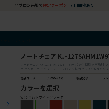
坐サロン来場で
限定クーポン
｜
(土)開催あり
アイテム
アウトレット
ノートチェア KJ-127SAHM1W9
ノートチェア KJ-127SAHM1W9T7 ローバック 樹脂脚 可動肘
付 ハンガー付 テクスチャードクロス 抵抗付ウレタン双輪キャ
商品コード
（35006733）
製品記号
（KJ-
カラーを選択
W9×T7/ホワイトグレーＴ