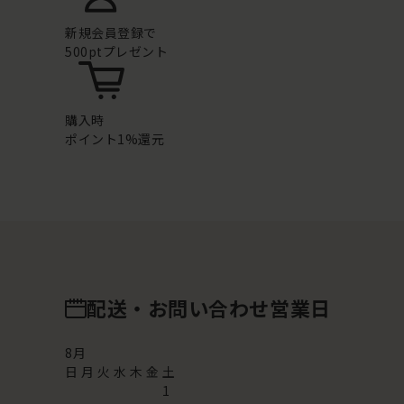
新規会員登録で
500ptプレゼント
購入時
ポイント1%還元
配送・お問い合わせ営業日
8
月
日
月
火
水
木
金
土
1