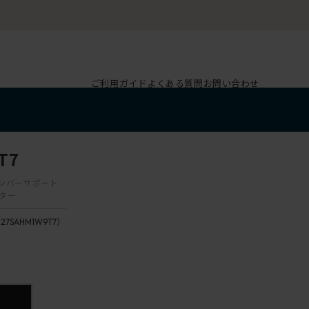
ご利用ガイド
よくある質問
お問い合わせ
T7
 ランバーサポート
スター
127SAHM1W9T7）