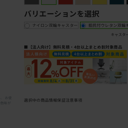
バリエーションを選択
ナイロン双輪キャスター
抵抗付ウレタン双輪
キャスタ
■【法人向け】無料見積・4台以上まとめ割対象商品
、 お使
選択中の商品情報
保証
注意事項
と色味が