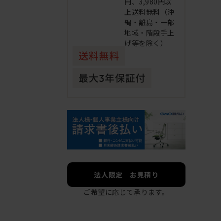
円、3,980円以
上送料無料（沖
縄・離島・一部
地域・階段手上
げ等を除く）
法人限定 お見積り
ご希望に応じて承ります。