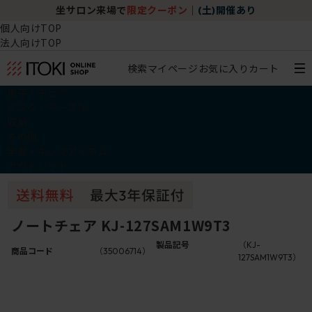
坐サロン来場で
限定クーポン
｜
(土)開催あり
個人向けTOP
法人向けTOP
検索
マイページ
お気に入り
カート
椅子・チェア
デスク・テーブル
収納
その他
学習・キッズアイテム
アウトレット
ノートチェア KJ-127SAM1W9T3
製品記号
（KJ-
商品コード
（35006714）
127SAM1W9T3）