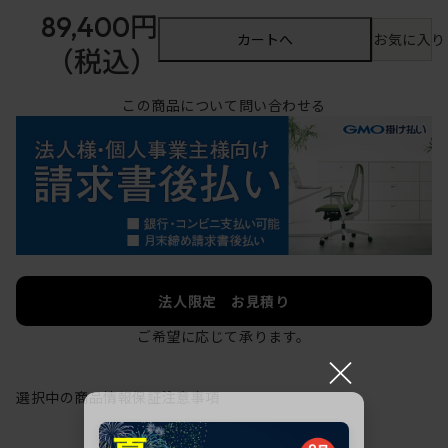
89,400円
カートへ
お気に入り
（税込）
この商品について問い合わせる
法人限定 お見積り
ご希望に応じて承ります。
×
選択中の商品情報
保証
注意事項