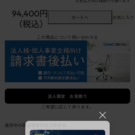
お支払方法は複数から選べます
94,400円
カートへ
お気に入り
（税込）
この商品について問い合わせる
法人限定 お見積り
ご希望に応じて承ります。
×
選択中の商品情報
保証
注意事項