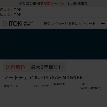
坐サロン来場で
限定クーポン
｜
(土)開催あり
個人向けTOP
法人向けTOP
検索
マイページ
お気に入り
カート
椅子・チェア
デスク・テーブル
収納
その他
学習・キッズアイテム
アウトレット
ノートチェア KJ-147SAHM1GNF6
製品記号
（KJ-
商品コード
（35006693）
147SAHM1GNF6）